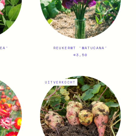
PEA'
REUKERWT 'MATUCANA'
€3,50
UITVERKOCHT