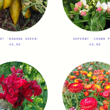
AT 'BANANA GREEN'
DOPERWT 'CROWN 
€3,50
€3,50