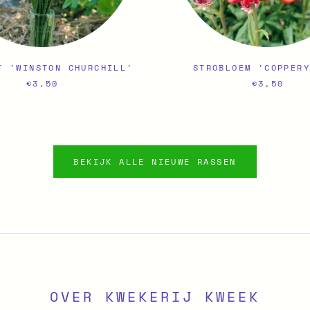
T 'WINSTON CHURCHILL'
STROBLOEM 'COPPER
€3,50
€3,50
BEKIJK ALLE NIEUWE RASSEN
OVER KWEKERIJ KWEEK