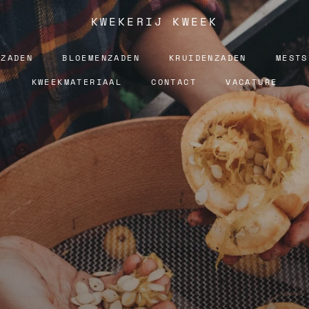
KWEKERIJ KWEEK
NZADEN
BLOEMENZADEN
KRUIDENZADEN
MESTS
KWEEKMATERIAAL
CONTACT
VACATURE
NZADEN
BLOEMENZADEN
CONTACT
VACATURE