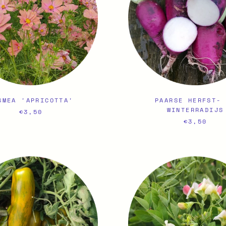
SMEA 'APRICOTTA'
PAARSE HERFST-
WINTERRADIJS
€3,50
€3,50