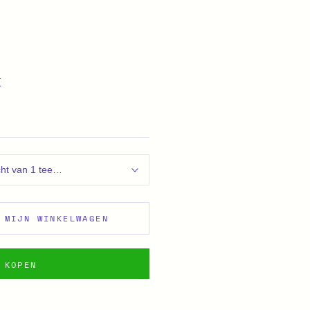
K
cht van 1 teen bedraagt +-45 gram)
 MIJN WINKELWAGEN
 KOPEN